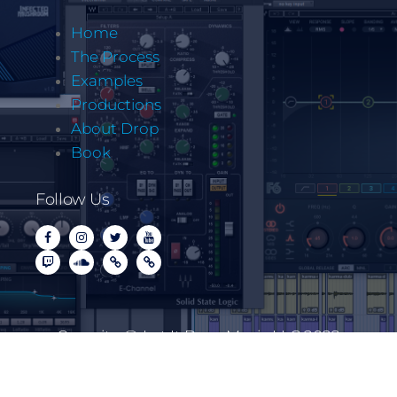
Home
The Process
Examples
Productions
About Drop
Book
Follow Us
Copyrite @ Let It Drop Music LLC 2022