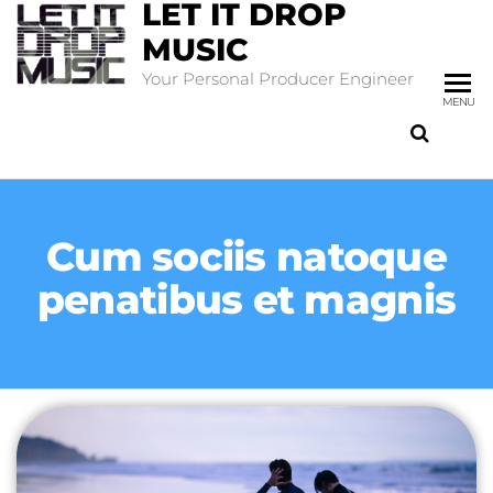
LET IT DROP
MUSIC
Your Personal Producer Engineer
MENU
Cum sociis natoque
penatibus et magnis