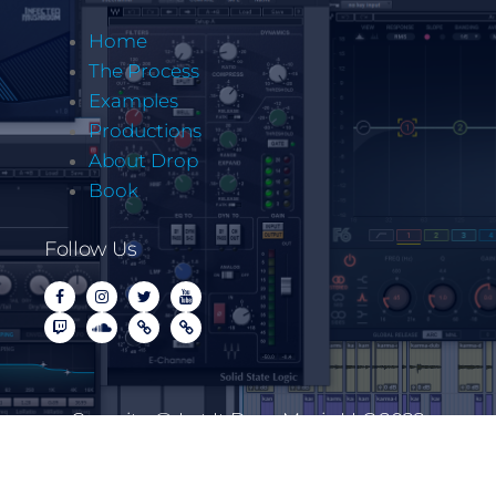
Home
The Process
Examples
Productions
About Drop
Book
Follow Us
Copyrite @ Let It Drop Music LLC 2022