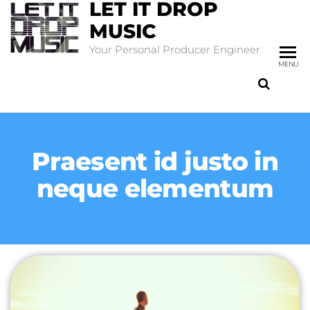
LET IT DROP
MUSIC
Your Personal Producer Engineer
MENU
Praesent id justo in
neque elementum